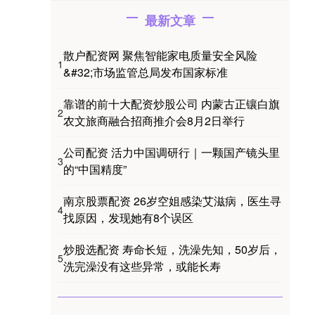
最新文章
散户配资网 聚焦智能家电质量安全风险
1
&#32;市场监管总局发布国家标准
靠谱的前十大配资炒股公司 内蒙古正镶白旗
2
农文旅商融合招商推介会8月2日举行
公司配资 活力中国调研行｜一颗国产镜头里
3
的“中国精度”
南京股票配资 26岁空姐感染艾滋病，医生寻
4
找原因，发现她有8个误区
炒股选配资 寿命长短，洗澡先知，50岁后，
5
洗完澡没有这些异常，或能长寿