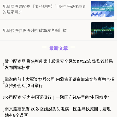
配资网股票配资 【专科护理】门脉性肝硬化患者
的居家照护
配资炒股炒股 多地打破35岁考编门槛
最新文章
散户配资网 聚焦智能家电质量安全风险&#32;市场监管总局
1
发布国家标准
靠谱的前十大配资炒股公司 内蒙古正镶白旗农文旅商融合招
2
商推介会8月2日举行
公司配资 活力中国调研行｜一颗国产镜头里的“中国精度”
3
南京股票配资 26岁空姐感染艾滋病，医生寻找原因，发现
4
她有8个误区