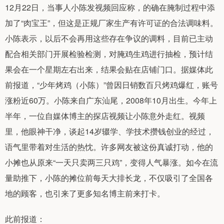
12月22日，当事人小陈发视频回应称，的确在腌制过程中添
加了“肉宝王”，但这是正规厂家生产有许可证的合法调味料。
小陈表示，以后不会再用这些存在争议的调料，目前已主动
配合相关部门开展检验检测，对腌鸡生鸡进行抽检，预计结
果会在一个星期左右出来，结果会贴在店铺门口。据媒体此
前报道，“少年烤鸡（小陈）”曾因日销数百只烤鸡爆红，账号
涨粉近60万。小陈来自广东汕尾，2008年10月出生。今年上
半年，一位自媒体博主的探店视频让小陈意外走红。视频
里，他眼神干净，谈起14岁辍学、学技术攒钱创业的经过，
语气里带着对生活的热忱。许多网友被这份真诚打动，他的
小摊也从原来“一天只卖两三只鸡”，变得人气暴涨。如今在流
量助推下，小陈的摊位前每天大排长龙，不仅吸引了全国各
地的顾客，也引来了更多知名博主前来打卡。
此前报道：