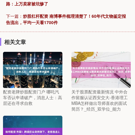
路：上万卖家被坑惨了
下一篇：
炒股杠杆配资 南博事件梳理清楚了！60年代文物鉴定报
告流出，平均一天看1700件
相关文章
配资老牌炒股配资门户 哪吒汽
关于股票配资最新情况 中外合
车否认申请破产，消息人士：高
作留服认证西安交大-香港理工
层还在寻求自救
MBA怎样做出导师喜欢的面试
简历？_经历_双学位_能力