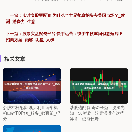
上一篇：
实时查股票配资 为什么全世界都真怕失去美国市场？_欧
洲_消费力_生意
下一篇：
股票实盘配资平台 快手运营：快手中秋重阳创意短片IP
招商方案_内容_明星_人群
相关文章
炒股杠杆配资 澳大利亚留学机
炒股选配资 寿命长短，洗澡先
构口碑TOP10_服务_教育部_得
知，50岁后，洗完澡没有这些
分
异常，或能长寿